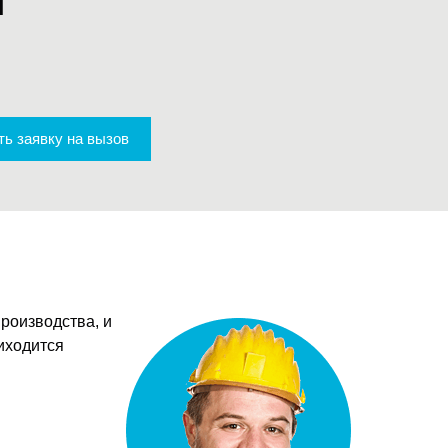
м
ь заявку на вызов
роизводства, и
иходится