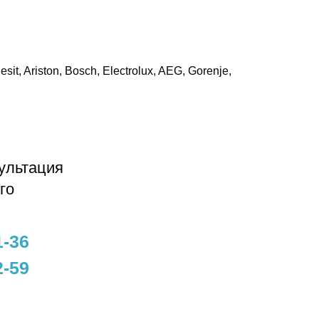
it, Ariston, Bosch, Electrolux, AEG, Gorenje,
ультация
го
1-36
2-59